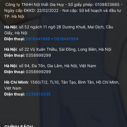
Công ty TNHH Nội thất Gia Huy - Số giấy phép: 0108823665 -
Ngày cấp ĐKKD: 22/02/2022 - Nơi cấp: Sở kế hoạch và đầu tư
TP. Hà Nội
Hà Nội
: số 52 ngách 11 ngõ 28 Dương Khuê, Mai Dịch, Cầu
Giấy, Hà Nội
Điện thoại:
0818441998
-
0818441994
Hà Nội
: số 22 Vũ Xuân Thiều, Sài Đồng, Long Biên, Hà Nội
Điện thoại:
0358999299
Hà Nội
: số 94, Đa Tốn, Gia Lâm, Hà Nội, Việt Nam
Điện thoại:
0358999299
Hồ Chí Minh
: 1560/7/2, TL10, Tân Tạo, Bình Tân, Hồ Chí Minh,
Việt Nam
Điện thoại:
0335819335
CHÍNH SÁCH