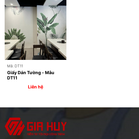
Mã: DT11
Giấy Dán Tường - Mẫu
DT11
Liên hệ